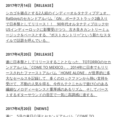
2017年7月14日 【RELEASE】
シカゴを拠点とする2人組のインディーオルタナティブデュオ、
Ratboysのセカンドアルバム「GN」ボーナストラック2曲入り
で日本盤としてリリース！！ 90年代オルタナティブロックや
USインディーロックに影響受けつつ、古き良きカントリーミュ
ージックをベースとする、“ポストカントリー”という新たなスタ
イルで話題を呼んでいる。
2017年4月20日 【RELEASE】
遂に日本盤としてリリースすることとなった、TOTORROのセカ
ンドアルバム「COME TO MEXICO」。2014年に日本でもリリ
ースされたファーストアルバム「HOME ALONE」が世界的に多
大なセールスを記録して、多くのロックファンから熱い支持を
受けて、不動の人気を得る。今作もテクニカルで遊び心のある
繊細なメロディーセンスと重厚感のあるリズム、そしてバース
トするギターサウンドの音圧で一気に高調感に達する。
2017年4月20日 【NEWS】
遂に、5月の来日公演とセカンドアルバム「COME TO