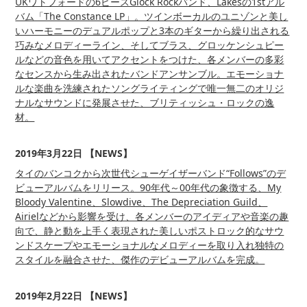
UKワトフォードの6ピースGlock Rockバンド、Lakesの1stアル
バム「The Constance LP」。ツインボーカルのユニゾンと美し
いハーモニーのデュアルポップと3本のギターから繰り出される
巧みなメロディーライン、そしてブラス、グロッケンシュピー
ルなどの音色を用いてアクセントをつけた、各メンバーの多彩
なセンスから生み出されたバンドアンサンブル。エモーショナ
ルな楽曲を洗練されたソングライティングで唯一無二のオリジ
ナルなサウンドに発展させた、ブリティッシュ・ロックの逸
材。
2019年3月22日 【NEWS】
タイのバンコクから次世代シューゲイザーバンド“Follows”のデ
ビューアルバムをリリース。90年代～00年代の象徴する、My
Bloody Valentine、Slowdive、The Depreciation Guild、
Airielなどから影響を受け、各メンバーのアイディアや音楽の趣
向で、静と動を上手く表現された美しいポストロック的なサウ
ンドスケープやエモーショナルなメロディーを取り入れ独特の
スタイルを融合させた、傑作のデビューアルバムを完成。
2019年2月22日 【NEWS】