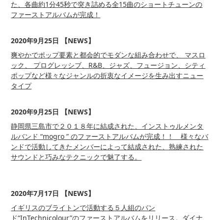
た、各曲約1分45秒で突き詰める全15曲のショートチューンの
ファーストアルバムが完成！
2020年9月25日 【NEWS】
爽やかでポップ要素と都会的でモダンな組み合わせで、 マスロ
ック、 プログレッシブ、R&B、ジャズ、フュージョン、シティ
ポップなど様々なジャンルの折衷なイメージを生み出すニュー
タイプ
2020年9月25日 【NEWS】
静岡県三島市で２０１８年に結成された、インストゥルメンタ
ルバンド “mogro ” のファーストアルバムが完成！！ 様々なバ
ンドで活動してきたメンバーによって結成された、熟練された
サウンドと巧みなテクニックで魅了する。
2020年7月17日 【NEWS】
イギリスのブライトンで活動する５人組のバン
ド“InTechnicolour”のファーストアルバムをリリース。ダイナ