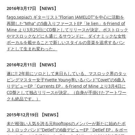
2016年3月17日 【NEWS】
fago.sepiaの ギターリスト”Florian JAMELOT”を中心に活動を
再開した”Mha” の5曲入りファーストEP「le lien」をFriend of
Mine より3月25日にCD盤としてリリースが決定。ポストロック
やマスロックなどにも通じ るサウンドに、ダイナミックな女性
ボーカルを載せることで新しいスタイルの音楽を追求するバン
ドとして生まれ変わった。
2016年2月11日 【NEWS】
遂に!!
2
年前にソロとして来日もしている、マスロック界のタッ
ピングマスター女子
Yvette Young
率いるバンド
”Covet”
の
6
曲入
りデビュー
EP
「
Currents EP
」を
Friend of Mine
より
3
月4日に
CD
盤として独占リリースが決定。（自身が手掛けたアートワー
クも絶品です。）
2015年12月19日 【NEWS】
未だ根強い人気を誇る元Rooftopsのメンバーが新たに始めたポ
ストロックバンド“Detlef”の6曲デビューEP「Detlef EP」をボー