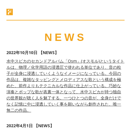
Friend of Mine Records
Friend of Mi
NEWS
2022年10月10日 【NEWS】
水中スピカのセカンドアルバム「Osm」(オスモル)というタイト
ルは、物理／化学用語の浸透圧で使われる単位であり、音の粒
子が全身に浸透していくようなイメージになっている。今回の
作品は、複雑なタッピングとメロディアスな歌という構成を極
めた、前作よりもテクニカルな作品に仕上がっている。巧妙な
演奏とポップな歌が表裏一体となって、水中スピカが持つ独自
の世界観が聴く人を魅了する。一つひとつの音が、全身だけで
なく記憶に中に浸透していく事を願いながら創作された、唯一
無二の作品。
2022年4月1日 【NEWS】