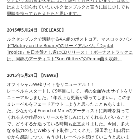
クという国の音楽状況について語ってもらっています。日本で
はあまり知られていないルクセンブルクと言うに国に少しでも
興味を持ってもらえたらと思います。
2015年5月24日 【RELEASE】
ルクセンブルクで活動する4人組のポストコア、マスロックバン
ド”Mutiny on the Bounty”のサードアルバム「Digital
Tropics」を日本盤とし遂にCDリリース！！ボーナストラックに
は、同郷のアーティスト”Sun Glitters”のRemix曲を収録。
2015年5月24日 【NEWS】
オフィシャルWebサイトをリニューアル！！
レーベルをスタートして9年目にして、初の全面Webサイトをリ
ニューアルしました。1年以上も更新が滞ってしまい…。このま
まレーベルをフェードアウトしようと思ったこともありまし
た。少なからずFriend of Mineのアーティストに興味を持って
くれる人や作品のリリースを楽しみにしてくれる人がいること
で、どうするか迷っている時期も正直ありました。今回、多大
なる協力のもとWebサイト制作してくれた、深田君と山口君に
心から感謝しつつ、もう少しレーベルを続けていこうと思いま