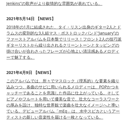
Jenkins”の歌声がより叙情的な雰囲気が表れている。
2021年5月14日 【NEWS】
2018
年の
1
月に結成された、タイ・リスン出身のギター
2
人とド
ラムスの変則的な
3
人組マス・ポストロックバンド“
January
”の
ファーストアルバムを日本盤でリリース！フロント
2
人の技巧派
ギターリストから繰り出されるクリーントーンとタッピングの
掛け合いが合わさったフレーズが心地よい清涼感あるメロディ
ーで魅了する。
2021年4月9日 【NEWS】
このアルバムでは、所々でマスロック（理系的）な要素を織り
込みつつ、各曲のサビに用いられるメロディーは、POPかつキ
ャッチーであることを意識した作品に仕上がっている。そして
ピアノやフルートを用いて優美な音で、壮大なコーラスワーク
の厚みを設け、独特な世界観で楽曲を壮大なイメージへと導い
ている。デビューアルバム「mEq」は、水中スピカというアー
ティストの新しい音楽性を届ける一枚となっている。