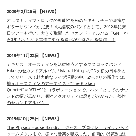
2020年2月26日 【NEWS】
オルタナティブ・ロックの可能性を秘めたキャッチーで爽快な
ギターサウンドが完成！ 4人編成のバンドとして、2018年に来
日ツアーも行い、大きく飛躍したセカンド・アルバム「GN」か
ら3年ぶりとなる本作で更なる進化が期待される傑作！！
2019年11月22日 【NEWS】
テキサス・オースティンを活動拠点とするマスロックバンド
Hikesのセカンドアルバム「Mahal Kita」のCDを初の日本盤と
してリリース！精力的なライブ活動の中、2年ぶりの新作では、
地元オースティンのアーテイスト“The Kraken
Quartet”や“ATLYS”とコラボレーションで、バンドとしてのサウ
ンドの幅が広がり、個性とクオリティに磨きがかかった、傑作
のセカンドアルバム。
2019年10月25日 【NEWS】
The Physics House Bandは、ジャズ、プログレ、サイケからド
ゥームメタルまで、様々な音楽を吸収した、前衛的で綿密に組