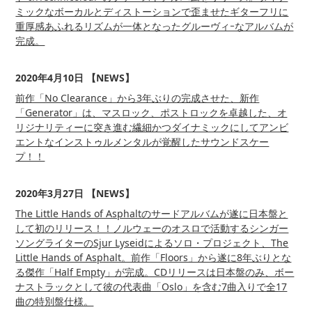
ミックなボーカルとディストーションで歪ませたギターフリに
重厚感あふれるリズムが一体となったグルーヴィｰなアルバムが
完成。
2020年4月10日 【NEWS】
前作「No Clearance」から3年ぶりの完成させた、新作
「Generator」は、マスロック、ポストロックを卓越した、オ
リジナリティーに突き進む繊細かつダイナミックにしてアンビ
エントなインストゥルメンタルが覚醒したサウンドスケー
プ！！
2020年3月27日 【NEWS】
The Little Hands of Asphaltのサードアルバムが遂に日本盤と
して初のリリース！！ノルウェーのオスロで活動するシンガー
ソングライターのSjur Lyseidによるソロ・プロジェクト、The
Little Hands of Asphalt。前作「Floors」から遂に8年ぶりとな
る傑作「Half Empty」が完成。CDリリースは日本盤のみ、ボー
ナストラックとして彼の代表曲「Oslo」を含む7曲入りで全17
曲の特別盤仕様。