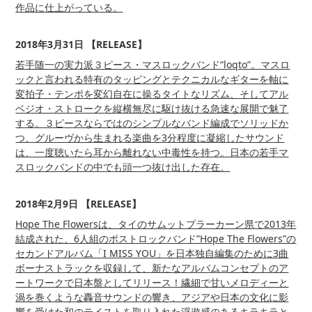
作品に仕上がっている。
2018年3月31日 【RELEASE】
若手随一の実力派３ピース・マスロックバンド“loqto”。マスロ
ックと言われる特有のタッピングとテクニカルなギターを軸に
変拍子・テンポを変幻自在に操るタイトなリズム、そしてアル
ベジオ・ストロークを縦横無尽に駆け抜ける急速な展開で魅了
する。３ピースならではのシンプルなバンド編成でソリッドか
つ、グルーヴから生まれる楽曲を3分程度に凝縮したサウンド
は、一度聴いたら耳から離れない中毒性を持つ。日本の若手マ
スロックバンドの中でも頭一つ抜け出した存在。
2018年2月9日 【RELEASE】
Hope The Flowersは、タイのサムットプラーカーン県で2013年
結成された、6人組のポストロックバンド”Hope The Flowers”の
セカンドアルバム「I MISS YOU」を日本独自編集のために3曲
ボーナストラックを収録して、新たなアルバムコンセプトのア
ートワークで日本盤としてリリース！繊細で甘いメロディーと
渦を巻くような轟音サウンドの響き、アジアや日本の文化に影
響を受けた和のテイストを取り入れた浮遊感のあるキラキラと