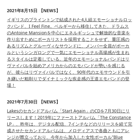
2021年8月15日 【NEWS】
イギリスのブライントンで結成された4人組エモーショナルロッ
クバンド、I Feel Fine。ベルギーから移住してきた、ドラムス
のAntoine Mansionを中心にエネルギッシュで解放的な音楽を
作り出すためにボーカリストを採用することをせず、重圧感の
あるリズムとグルーヴィなサウンドに、メンバー全員がボーカ
ルというシンガロングで一気にエモーショナル高揚感が生まれ
るスタイルは定着している。近年のエモーショナルバンドはリ
ヴァイバルを始めアメリカからのエモバンドが勢いを感じる
が、彼らはリヴァイバルではなく、90年代のエモサウンドを引
き継いだ粗削りでダイナミックな疾走感の王道エモバンドの登
場！
2021年7月30日 【NEWS】
Lakesのセカンドアルバム「Start Again」のCDを7月30日にリ
リースします！2019年にファーストアルバム「The Constance
LP」、昨年は、デジタル配信、7インチなどのリリースを経て完
成させたセカンドアルバムは、メロディアスで各曲ともにアレ
ンジが際立っており、今年から加入した女性ボーカル”Blue