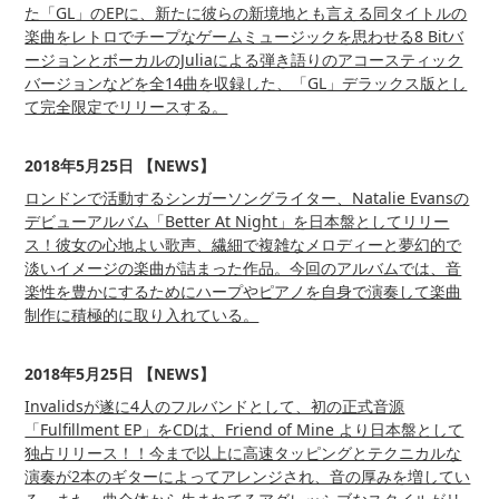
た「GL」のEPに、新たに彼らの新境地とも言える同タイトルの
楽曲をレトロでチープなゲームミュージックを思わせる8 Bitバ
ージョンとボーカルのJuliaによる弾き語りのアコースティック
バージョンなどを全14曲を収録した、「GL」デラックス版とし
て完全限定でリリースする。
2018年5月25日 【NEWS】
ロンドンで活動するシンガーソングライター、Natalie Evansの
デビューアルバム「Better At Night」を日本盤としてリリー
ス！彼女の心地よい歌声、繊細で複雑なメロディーと夢幻的で
淡いイメージの楽曲が詰まった作品。今回のアルバムでは、音
楽性を豊かにするためにハープやピアノを自身で演奏して楽曲
制作に積極的に取り入れている。
2018年5月25日 【NEWS】
Invalidsが遂に4人のフルバンドとして、初の正式音源
「Fulfillment EP」をCDは、Friend of Mine より日本盤として
独占リリース！！今まで以上に高速タッピングとテクニカルな
演奏が2本のギターによってアレンジされ、音の厚みを増してい