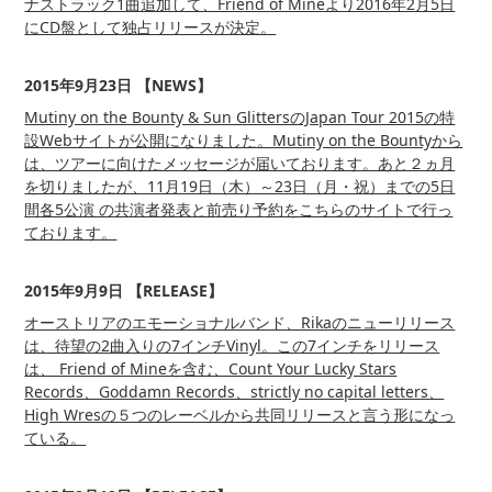
ナストラック1曲追加して、Friend of Mineより2016年2月5日
にCD盤として独占リリースが決定。
2015年9月23日 【NEWS】
Mutiny on the Bounty & Sun GlittersのJapan Tour 2015の特
設Webサイトが公開になりました。Mutiny on the Bountyから
は、ツアーに向けたメッセージが届いております。あと２ヵ月
を切りましたが、11月19日（木）～23日（月・祝）までの5日
間各5公演 の共演者発表と前売り予約をこちらのサイトで行っ
ております。
2015年9月9日 【RELEASE】
オーストリアのエモーショナルバンド、Rikaのニューリリース
は、待望の2曲入りの7インチVinyl。この7インチをリリース
は、 Friend of Mineを含む、Count Your Lucky Stars
Records、Goddamn Records、strictly no capital letters、
High Wresの５つのレーベルから共同リリースと言う形になっ
ている。