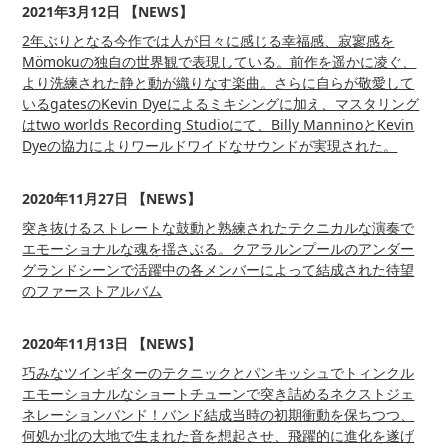
2021年3月12日 【NEWS】
2年ぶりとなる今作では人が日々に感じる幸福感、寂寥感を
Mömokuの独自の世界観で表現している。前作を遥かに凌ぐ、
より洗練された静と動が織りなす楽曲。さらに自らが敬愛して
いるgatesのKevin Dyeによるミキシングに加え、マスタリング
はtwo worlds Recording Studioにて、Billy ManninoとKevin
Dyeの協力によりワールドワイドなサウンドが実現された。
2020年11月27日 【NEWS】
突き抜けるストレートな鼓動と熟練されたテクニカルな演奏で
エモーショナルな魂を揺さぶる。クアラルンプールのアンダー
グランドシーンで活躍中の各メンバーによって結成された待望
のファーストアルバム
2020年11月13日 【NEWS】
巧みなツインギターのテクニックとパンキッシュでトィンクル
エモーショナルなショートチューンで突き詰めるネクストジェ
ネレーションバンド！バンド結成当時の初期衝動を保ちつつ、
何処か北の大地で生まれた音を想起させ、飛躍的に進化を遂げ