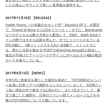
した心地よいサウンドで美しい世界観を創作する。
2017年11月18日 【RELEASE】
Yvette Young ソロ名義のセカンドEP「Aoustics EP 2」を限定
で、Friend of Mine からCDをリリース！！すでに、Bandcamp
などのデジタルは数カ月前から配信して、EMO、Math Rockフ
ァンの間では大きな話題を呼んだ。すでにリリースされている
EPの5曲に、1曲リミックスを入れた全6曲で、リミックスに
は、密かに注目を集める“FORT”のKimijima Atsuo氏が担当し、
彼女が手掛けたアートワークデザインにボーカル入り4曲の歌詞
カードを挿入している。
2017年8月13日 【NEWS】
今年5月に初来日を果たし大成功を収めた、TOTORROのメンバ
ー全員に日本ツアーの感想をインタビューしました。3日間とい
う短い滞在の中で東京で3公演を行い、また1日オフとして、東
京で過ごした感想や、日本のファンへ宛てメッセージなどを今
後のTOTORROについても聴いています。