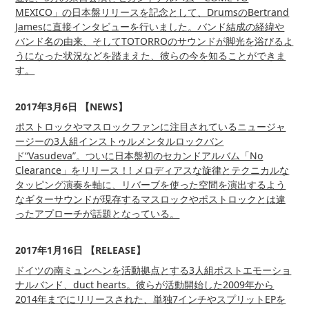
MEXICO」の日本盤リリースを記念として、DrumsのBertrand
Jamesに直接インタビューを行いました。バンド結成の経緯や
バンド名の由来、そしてTOTORROのサウンドが脚光を浴びるよ
うになった状況などを踏まえた、彼らの今を知ることができま
す。
2017年3月6日 【NEWS】
ポストロックやマスロックファンに注目されているニュージャ
ージーの3人組インストゥルメンタルロックバン
ド“Vasudeva”。ついに日本盤初のセカンドアルバム「No
Clearance」をリリース！! メロディアスな旋律とテクニカルな
タッピング演奏を軸に、リバーブを使った空間を演出するよう
なギターサウンドが現存するマスロックやポストロックとは違
ったアプローチが話題となっている。
2017年1月16日 【RELEASE】
ドイツの南ミュンヘンを活動拠点とする3人組ポストエモーショ
ナルバンド、duct hearts。彼らが活動開始した2009年から
2014年までにリリースされた、単独7インチやスプリットEPを