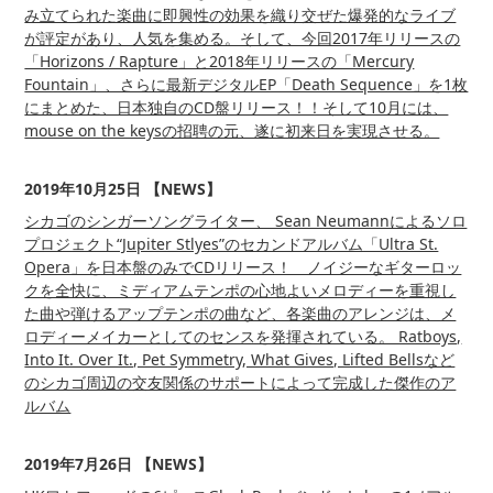
み立てられた楽曲に即興性の効果を織り交ぜた爆発的なライブ
が評定があり、人気を集める。そして、今回2017年リリースの
「Horizons / Rapture」と2018年リリースの「Mercury
Fountain」、さらに最新デジタルEP「Death Sequence」を1枚
にまとめた、日本独自のCD盤リリース！！そして10月には、
mouse on the keysの招聘の元、遂に初来日を実現させる。
2019年10月25日 【NEWS】
シカゴのシンガーソングライター、 Sean Neumannによるソロ
プロジェクト“Jupiter Stlyes”のセカンドアルバム「Ultra St.
Opera」を日本盤のみでCDリリース！ ノイジーなギターロッ
クを全快に、ミディアムテンポの心地よいメロディーを重視し
た曲や弾けるアップテンポの曲など、各楽曲のアレンジは、メ
ロディーメイカーとしてのセンスを発揮されている。 Ratboys,
Into It. Over It., Pet Symmetry, What Gives, Lifted Bellsなど
のシカゴ周辺の交友関係のサポートによって完成した傑作のア
ルバム
2019年7月26日 【NEWS】