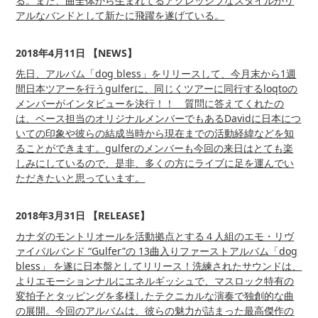
る。また、曲全体から生まれてるアグレッシブなスタイルがリ
アルなバンドとして新たに飛躍を遂げている。
2018年4月11日 【NEWS】
先日、アルバム「dog bless」をリリースして、今月末から1週
間日本ツアーを行うgulferに、同じくツアーに同行するloqtoの
メンバーがインタビューを決行！！ 質問に答えてくれたの
は、ベース担当のオリジナルメンバーでもあるDavidに日本につ
いての印象や彼らの結成当時から現在までの活動経緯などを知
ることができます。gulferのメンバーも今回の来日はとても楽
しみにしているので、是非、多くの方にライブに足を運んでい
ただきたいと思っています。
2018年3月31日 【RELEASE】
カナダのモントリオールを活動拠点とする４人組のエモ・リヴ
ァイバルバンド “Gulfer”の 13曲入りファーストアルバム「dog
bless」 を遂に日本盤としてリリース！洗練されたサウンドは、
よりエモーションナルにエネルギッシュで、マスロック特有の
変拍子とタッピングを多様したテクニカルな演奏で独創的な曲
の展開。今回のアルバムは、彼らの魅力が詰まった最高傑作の