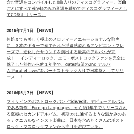
含む音源をコンパイルした8曲入りのディスコグラフィー。楽曲
ごとにすべてVinylsのみの音源を纏めてディスコグラフィーとし
てCD盤をリリース。
2016年7月1日 【NEWS】
何処までも美しく極上のメロディーとエモーショナルな歌声
に、３本のギターで奏でられた浮遊感溢れるアンビエントフレ
ーズで、進化したサウンドを演出する最高のアルバムが完
成！！ インディーロック、エモ・ポストロックファンを完全に
魅了した前作から約１年半で、gates待望の2nd アルバ
ム“Parallel Lives”をボーナストラック入りで日本盤としてリリ
ース！！
2016年5月7日 【NEWS】
フィリピンのポストロックバンドtide/edit。デビューアルバム
である前作「Foreign Languages」から約1年半でリリースされ
る至極のセカンドアルバム。初期toeに通ずるような温かみのあ
るテクニカルなインスト楽曲は、日本を含めたくさんのポスト
ロック・マスロックファンから注目を浴びている。