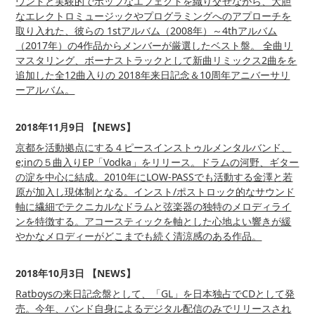
ウンドと実験的でポップなエフェクトを織り交ぜながら、大胆
なエレクトロミュージックやプログラミングへのアプローチを
取り入れた、彼らの 1stアルバム（2008年）～4thアルバム
（2017年）の4作品からメンバーが厳選したベスト盤。 全曲リ
マスタリング、ボーナストラックとして新曲リミックス2曲をを
追加した全12曲入りの 2018年来日記念＆10周年アニバーサリ
ーアルバム。
2018年11月9日 【NEWS】
京都を活動拠点にする４ピースインストゥルメンタルバンド、
e;inの５曲入りEP「Vodka」をリリース。ドラムの河野、ギター
の淀を中心に結成。2010年にLOW-PASSでも活動する金澤と若
原が加入し現体制となる。インスト/ポストロック的なサウンド
軸に繊細でテクニカルなドラムと弦楽器の独特のメロディライ
ンを特徴する。アコースティックを軸とした心地よい響きが緩
やかなメロディーがどこまでも続く清涼感のある作品。
2018年10月3日 【NEWS】
Ratboysの来日記念盤として、「GL」を日本独占でCDとして発
売。今年、バンド自身によるデジタル配信のみでリリースされ