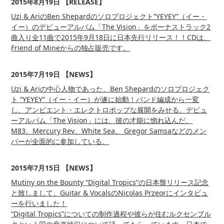
2015年8月19日 【RELEASE】
Uzi & AriのBen Shepardのソロプロジェクト“YEYEY”（イー・
イー）のデビューアルバム「The Vision」をボーナストラック2
曲入り全11曲で2015年9月18日に日本先行リリース！！CDは、
Friend of Mineからの独占販売です。
2015年7月19日 【NEWS】
Uzi & Ariの中心人物であった、Ben Shepardのソロプロジェク
ト “YEYEY”（イー・イー）が遂に始動！バンド編成から一変
し、アンビエント・エレクトロポップな展開をみせる。デビュ
ーアルバム「The Vision」には、彼の才能に惚れ込んだ、
M83、Mercury Rev、White Sea、 Gregor Samsaなどのメン
バーが全面的に参加している。
2015年7月15日 【NEWS】
Mutiny on the Bounty “Digital Tropics”の日本盤リリース記念
と致しまして、Guitar & VocalsのNicolas Przeorにインタビュ
ーを行いました！
“Digital Tropics”についての制作過程や彼らが住むルクセンブル