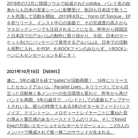
2018年の12月に韓国ソウルで結成されたcotoba。バンド名の由
来からも日本の音楽シーンに影響受け、歌詞も日本語で歌うこ
とを意識して活動を開始。2019年8月に「Form Of Tongue」EP
を初リリース。インスト中心の楽曲で、その完成度の高さから
マスロックシーンでも注目されることになる。昨年から韓国語
と日本語でのアルバムの制作に取り掛かり、今回、日本のマー
ケット向けにパッケージで発売するアルバムは、日本での活動
も視野に入れ、K-POP、K-ROCKファンのみならず、J-ROCKシ
ーンにもセンセーションを起こす！
2021年10月10日 【NEWS】
遂に、5年の歳月を経て“gates”が活動再開！ 16年にリリース
したセカンドアルバム「Parallel Lives」をリリースしてから目
立った活動無く各メンバーの生活環境も変わり、昨年から再び
バンドを再開。5年の歳月で、バンドとしての楽曲もアップデー
トされいる。彼らの特徴でもある3本のギターをフィードバック
ノイズ、クリントーン、メロディーとレイヤーごとに重ねた音
の厚みと重圧感のあるベースとドラムのリズム、そしてKevid
Dyeの力強いエモーショナルなボーカリゼーション、この5人の
メンバーで構成されて唯一無二のサウンドが生まれる。