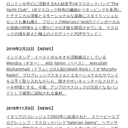
ロンドンを中心に活動する4人組若手UKマスロックバンド“The
Yacht Club”。UKマスロック特有の繊細かつタッピングを多用し
たテクニカル演奏とエモーショナルな楽曲にスタイリッシュな
センスも兼ね備え、フロントのMarcusとJackのツインボーカル
が楽曲の特徴をより豊かにその才能を開花させている。マスロ
ックの域を超えた極上のメロディーとPOPサウンド！
2019年2月22日 【NEWS】
インドネシア・イーストボルネオを活動拠点としている
Wendra（ギター）、Aldi Yamin（ベース）、Amrullah
Muhammad（ドラム）の3人組のMath Rockトリオ“Murphy
Radio”。プログレッシブスタイルとエモーショナルなサウンド
を上手く取り入れながらも、聴きやすいキャッチーなメロディ
ーを特徴とする。今後、アジアのマスロックの注目となるバン
ドとして確実に認知される逸材。
2018年11月9日 【NEWS】
イタリアのコレッジョで2002年に結成された、スリーピースプ
ログレッシブ・マスロックバンド“Valerian Swing”。ヘヴィサ