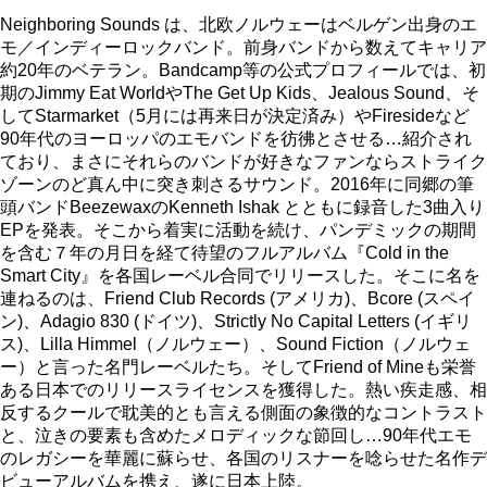
Neighboring Sounds は、北欧ノルウェーはベルゲン出身のエ
モ／インディーロックバンド。前身バンドから数えてキャリア
約20年のベテラン。Bandcamp等の公式プロフィールでは、初
期のJimmy Eat WorldやThe Get Up Kids、Jealous Sound、そ
してStarmarket（5月には再来日が決定済み）やFiresideなど
90年代のヨーロッパのエモバンドを彷彿とさせる…紹介され
ており、まさにそれらのバンドが好きなファンならストライク
ゾーンのど真ん中に突き刺さるサウンド。2016年に同郷の筆
頭バンドBeezewaxのKenneth Ishak とともに録音した3曲入り
EPを発表。そこから着実に活動を続け、パンデミックの期間
を含む７年の月日を経て待望のフルアルバム『Cold in the
Smart City』を各国レーベル合同でリリースした。そこに名を
連ねるのは、Friend Club Records (アメリカ)、Bcore (スペイ
ン)、Adagio 830 (ドイツ)、Strictly No Capital Letters (イギリ
ス)、Lilla Himmel（ノルウェー）、Sound Fiction（ノルウェ
ー）と言った名門レーベルたち。そしてFriend of Mineも栄誉
ある日本でのリリースライセンスを獲得した。熱い疾走感、相
反するクールで耽美的とも言える側面の象徴的なコントラスト
と、泣きの要素も含めたメロディックな節回し…90年代エモ
のレガシーを華麗に蘇らせ、各国のリスナーを唸らせた名作デ
ビューアルバムを携え、遂に日本上陸。