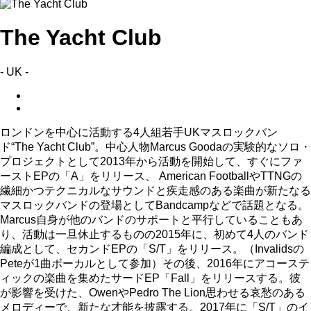
The Yacht Club
- UK -
ロンドンを中心に活動する4人組若手UKマスロックバン
ド“The Yacht Club”。中心人物Marcus Goodaの実験的なソロ・
プロジェクトとして2013年から活動を開始して、すぐにファ
ーストEPの「A」をリリース、 American FootballやTTNGの
繊細かつテクニカルなサウンドと疾走感のある楽曲が新たなる
マスロックバンドの登場としてBandcampなどで話題となる。
Marcus自身が他のバンドのサポートと平行していることもあ
り、活動は一旦休止するものの2015年に、初めて4人のバンド
編成として、セカンドEPの「S/T」をリリース。（Invalidsの
Peteが1曲ボーカルとして参加）その後、2016年にアコーステ
ィックの楽曲を集めたサードEP「Fall」をリリースする。彼
が影響を受けた、OwenやPedro The Lion思わせる哀愁のある
メロディーで、新たな才能を披露する。2017年に「S/T」のイ