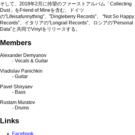
そして、2018年2月に待望のファーストアルバム「Collecting
Dust」をFriend of Mineを含む、ドイツ
の”Lifeisafunnything”、”Dingleberry Records”、 “Not So Happy
Records”、イタリアの”Longrail Records”、ロシアの”Personal
Data”と共同でVinylをリリースする。
Members
Alexander Demyanov
- Vocals & Guitar
Vladislav Panichkin
- Guitar
Pavel Shiryaev
- Bass
Rustam Muratov
- Drums
Links
Facebook