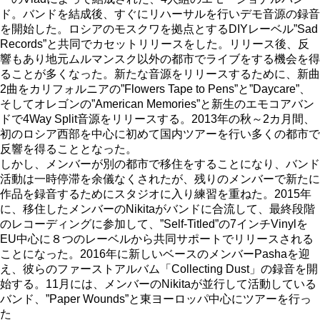
ド。バンドを結成後、すぐにリハーサルを行いデモ音源の録音
を開始した。ロシアのモスクワを拠点とするDIYレーベル”Sad
Records”と共同でカセットリリースをした。リリース後、反
響もあり地元ムルマンスク以外の都市でライブをする機会を得
ることが多くなった。新たな音源をリリースするために、新曲
2曲をカリフォルニアの”Flowers Tape to Pens”と”Daycare”、
そしてオレゴンの”American Memories”と新生のエモコアバン
ドで4Way Split音源をリリースする。2013年の秋～2カ月間、
初のロシア西部を中心に初めて国内ツアーを行い多くの都市で
反響を得ることとなった。
しかし、メンバーが別の都市で移住をすることになり、バンド
活動は一時停滞を余儀なくされたが、残りのメンバーで新たに
作品を録音するためにスタジオに入り練習を重ねた。2015年
に、移住したメンバーのNikitaがバンドに合流して、最終段階
のレコーディングに参加して、”Self-Titled”の7インチVinylを
EU中心に８つのレーベルから共同サポートでリリースされる
ことになった。2016年に新しいベースのメンバーPashaを迎
え、彼らのファーストアルバム「Collecting Dust」の録音を開
始する。11月には、メンバーのNikitaが並行して活動している
バンド、”Paper Wounds”と東ヨーロッパ中心にツアーを行っ
た