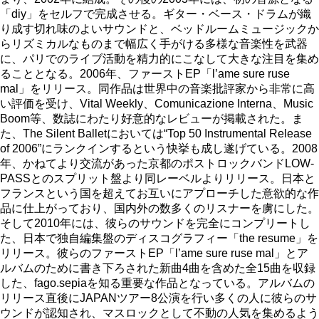
「diy」をセルフで完成させる。ギター・ベース・ドラムが織
り成す切れ味のよいサウンドと、ベッドルームミュージックか
らリズミカルなものまで幅広く手がける多様な音楽性を武器
に、パリでのライブ活動を精力的にこなして大きな注目を集め
ることとなる。2006年、ファーストEP「l’ame sure ruse
mal」をリリース。同作品は世界中の音楽批評家から非常に高
い評価を受け、Vital Weekly、Comunicazione Interna、Music
Boom等、数誌にわたり好意的なレビューが掲載された。ま
た、The Silent Balletにおいては“Top 50 Instrumental Release
of 2006”にランクインするという快挙も成し遂げている。2008
年、かねてより交流があった京都のポストロックバンドLOW-
PASSとのスプリット盤より同レーベルよりリリース。日本と
フランスという国を超えてお互いにアプローチした意欲的な作
品に仕上がっており、国内外の数多くのリスナーを虜にした。
そして2010年には、彼らのサウンドを完全にコンプリートし
た、日本で独自編集盤のディスコグラフィー「the resume」を
リリース。彼らのファーストEP「l’ame sure ruse mal」とア
ルバムのために書き下ろされた新曲4曲を含めた全15曲を収録
した、fago.sepiaを知る重要な作品となっている。アルバムの
リリース直後にJAPANツアー8公演を行い多くの人に彼らのサ
ウンドが認知され、マスロックとして不動の人気を集めるよう